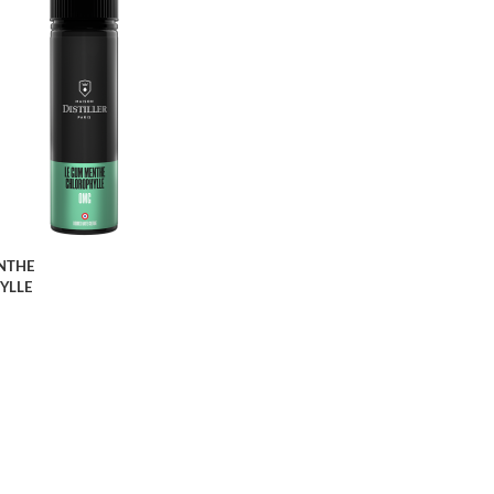
APERÇU RAPIDE
NTHE
YLLE