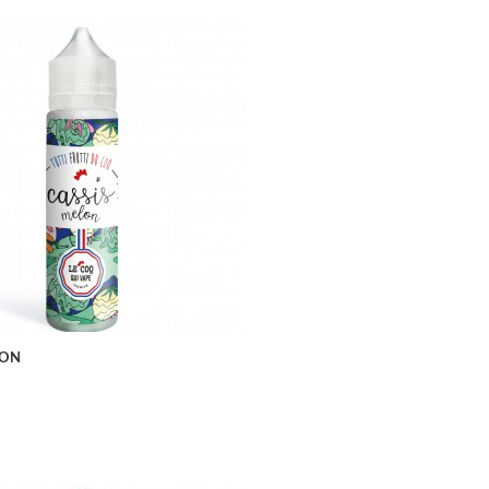
APERÇU RAPIDE
LON