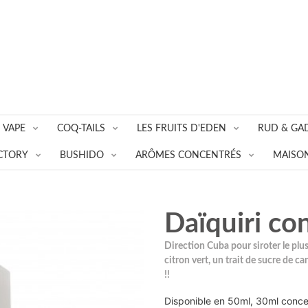
 VAPE
COQ-TAILS
LES FRUITS D'EDEN
RUD & GA
CTORY
BUSHIDO
ARÔMES CONCENTRÉS
MAISON
Daïquiri co
Direction Cuba pour siroter le plu
citron vert, un trait de sucre de can
!!
Disponible en 50ml, 30ml conce