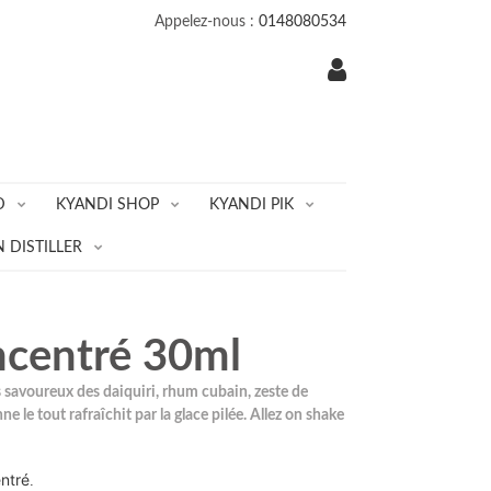
Appelez-nous :
0148080534
D
KYANDI SHOP
KYANDI PIK
 DISTILLER
ncentré 30ml
s savoureux des daiquiri, rhum cubain, zeste de
ne le tout rafraîchit par la glace pilée. Allez on shake
ntré
.